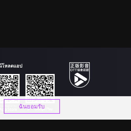
น์โหลดแอป
ฉันยอมรับ