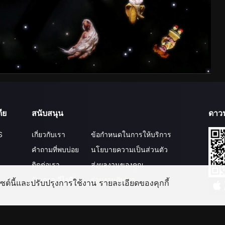
ีย
สนับสนุน
ดาว
S
เกี่ยวกับเรา
ข้อกำหนดในการให้บริการ
คำถามที่พบบ่อย
นโยบายความเป็นส่วนตัว
ติดต่อเรา
ส่งผลงานของคุณ
อัปเกรด วีไอพี
ร่วมงานกับเรา
บไซต์นี้และปรับปรุงการใช้งาน รายละเอียดของคุกกี้
©
2026
GagaOOLala
.
สงวนลิขสิทธิ์