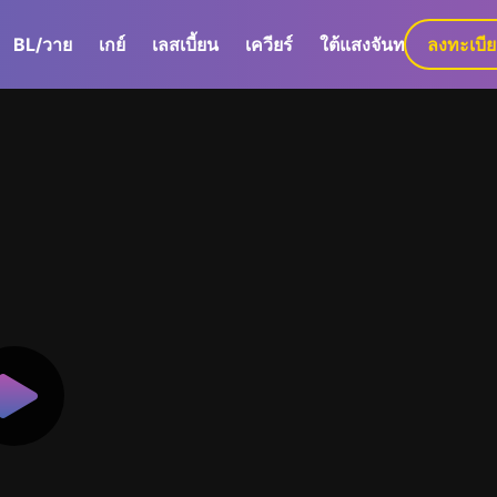
BL/วาย
เกย์
เลสเบี้ยน
เควียร์
ใต้แสงจันทร์
ลงทะเบี
GaLa+