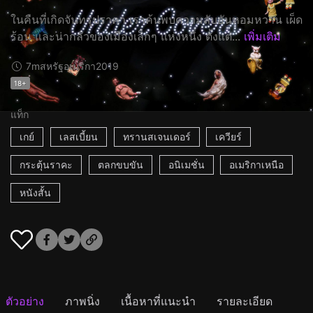
ในคืนที่เกิดจันทรุปราคา เราค้นพบความลับอันหอมหวาน เผ็ด
ร้อน และน่ากลัวของเมืองเล็กๆ แห่งหนึ่ง ตั้งแต่...
เพิ่มเติม
7m
สหรัฐอเมริกา
2019
18+
แท็ก
เกย์
เลสเบี้ยน
ทรานสเจนเดอร์
เควียร์
กระตุ้นราคะ
ตลกขบขัน
อนิเมชั่น
อเมริกาเหนือ
หนังสั้น
ตัวอย่าง
ภาพนิ่ง
เนื้อหาที่แนะนำ
รายละเอียด