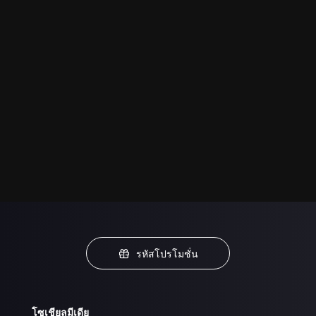
รหัสโปรโมชั่น
โซเชียลมีเดีย