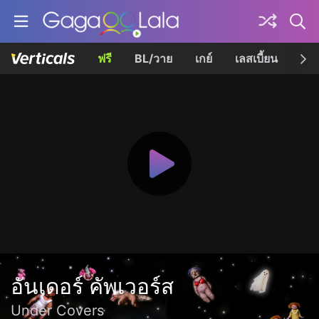
ฟรี
BL/วาย
เกย์
เลสเบี้ยน
เควี
อันเดอร์ คัพเวอร์ส
Under Covers