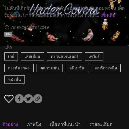
ในคืนที่เกิดจันทรุปราคา เราค้นพบความลับอันหอมหวาน เผ็ด
ร้อน และน่ากลัวของเมืองเล็กๆ แห่งหนึ่ง ตั้งแต่...
เพิ่มเติม
7m
สหรัฐอเมริกา
2019
18+
แท็ก
เกย์
เลสเบี้ยน
ทรานสเจนเดอร์
เควียร์
กระตุ้นราคะ
ตลกขบขัน
อนิเมชั่น
อเมริกาเหนือ
หนังสั้น
ตัวอย่าง
ภาพนิ่ง
เนื้อหาที่แนะนำ
รายละเอียด