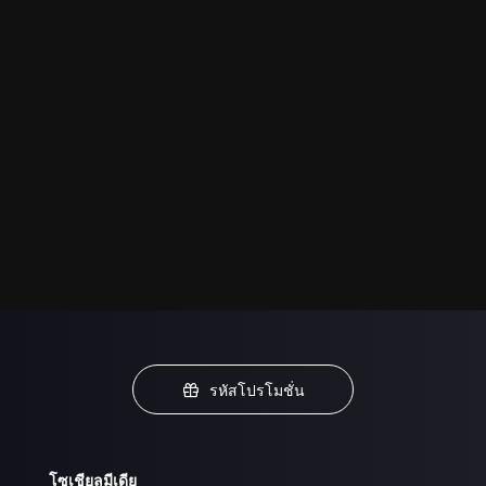
รหัสโปรโมชั่น
โซเชียลมีเดีย