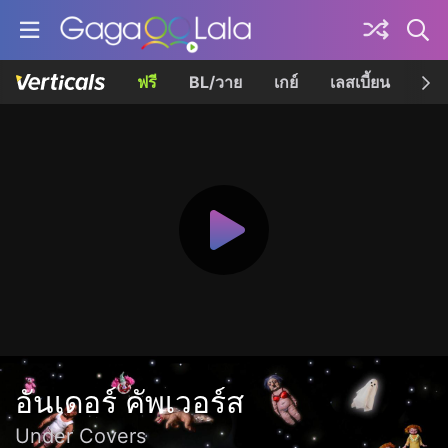
ฟรี
BL/วาย
เกย์
เลสเบี้ยน
เควี
อันเดอร์ คัพเวอร์ส
Under Covers