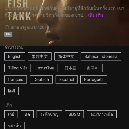
เมื่อนักศึกษานัดมีเซ็กซ์กับผู้ชายมีอายุที่ลึกลับเป็นครั้งแรก เขา
ต้องตัดสินใจว่าความวิตกกังวลของเขาบ่...
เพิ่มเติม
6m
สหรัฐอเมริกา
2018
18+
คำบรรยาย
English
繁體中文
简体中文
Bahasa Indonesia
Tiếng Việt
ภาษาไทย
日本語
한국어
français
Deutsch
Español
Português
हिन्दी
แท็ก
เกย์
นัด
ระทึกขวัญ
BDSM
อเมริกาเหนือ
หนังสั้น