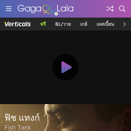
ฟรี
BL/วาย
เกย์
เลสเบี้ยน
เควี
ฟิช แทงก์
Fish Tank