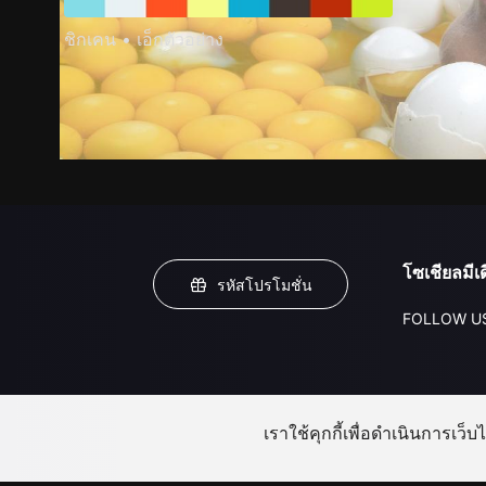
ชิกเคน • เอ็กตัวอย่าง
โซเชียลมีเด
รหัสโปรโมชั่น
FOLLOW U
เราใช้คุกกี้เพื่อดำเนินการเว็