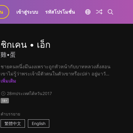
ยน
เข้าสู่ระบบ
รหัสโปรโมชั่น
ชิกเคน • เอ็ก
雞•蛋
ชายคนหนึ่งมึนงงเพราะถูกหัวหน้ากับบาทหลวงสั่งสอน
เขาไม่รู้ว่าพระเจ้ามีตัวตนในตัวเขาหรือเปล่า อยู่มาวั...
เพิ่มเติม
28m
ประเทศไต้หวัน
2017
18+
คำบรรยาย
繁體中文
English