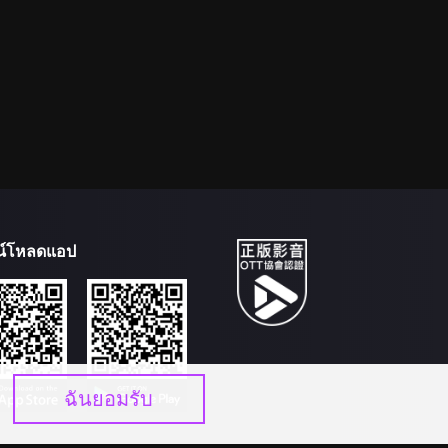
น์โหลดแอป
ฉันยอมรับ