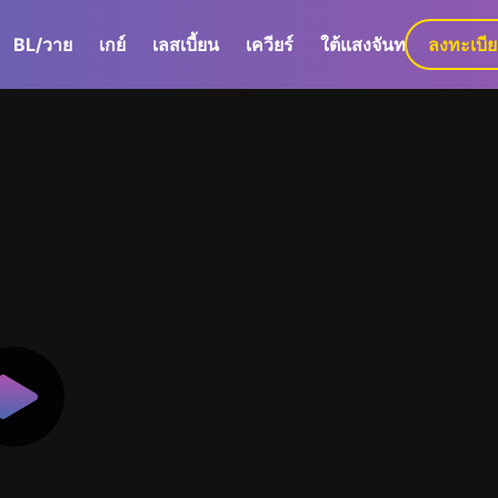
BL/วาย
เกย์
เลสเบี้ยน
เควียร์
ใต้แสงจันทร์
ลงทะเบี
GaLa+