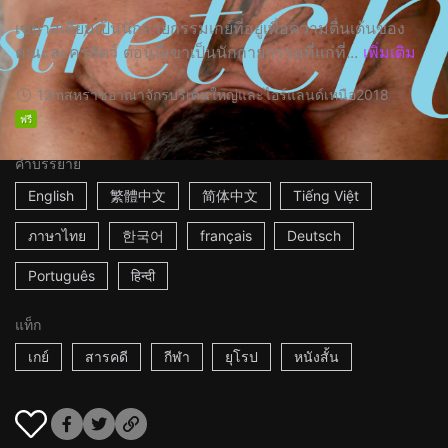
เซบาสเตียนเป็นนักกายกรรมเกย์ที่อยู่เพื่อความตื่นเต้นของ
คณะละครสัตว์ ตอนนี้เขาเป็นนักกายกรรมที่แก่ที่...
เพิ่มเติม
12m
สหราชอาณาจักรบริเตนใหญ่และไอร์แลนด์เหนือ
2018
ฟรี
คำบรรยาย
English
繁體中文
简体中文
Tiếng Việt
ภาษาไทย
한국어
français
Deutsch
Português
हिन्दी
แท็ก
เกย์
สารคดี
กีฬา
ยุโรป
หนังสั้น