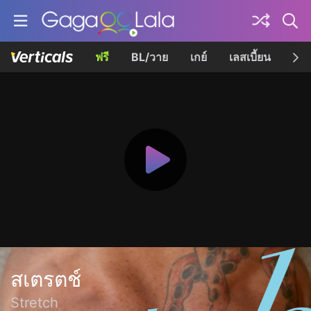
ฟรี
BL/วาย
เกย์
เลสเบี้ยน
เควี
สเตรตช์
Stretch