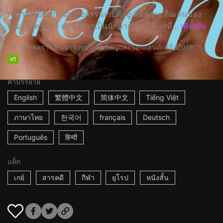
เซบาสเตียนเป็นนักกายกรรมเกย์ที่อยู่เพื่อความตื่นเต้นของ
คณะละครสัตว์ ตอนนี้เขาเป็นนักกายกรรมที่แก่ที่...
เพิ่มเติม
12m
สหราชอาณาจักรบริเตนใหญ่และไอร์แลนด์เหนือ
2018
ฟรี
คำบรรยาย
English
繁體中文
简体中文
Tiếng Việt
ภาษาไทย
한국어
français
Deutsch
Português
हिन्दी
แท็ก
เกย์
สารคดี
กีฬา
ยุโรป
หนังสั้น