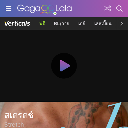
ฟรี
BL/วาย
เกย์
เลสเบี้ยน
เควี
สเตรตช์
Stretch