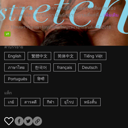
เซบาสเตียนเป็นนักกายกรรมเกย์ที่อยู่เพื่อความตื่นเต้นของ
คณะละครสัตว์ ตอนนี้เขาเป็นนักกายกรรมที่แก่ที่...
เพิ่มเติม
12m
สหราชอาณาจักรบริเตนใหญ่และไอร์แลนด์เหนือ
2018
ฟรี
คำบรรยาย
English
繁體中文
简体中文
Tiếng Việt
ภาษาไทย
한국어
français
Deutsch
Português
हिन्दी
แท็ก
เกย์
สารคดี
กีฬา
ยุโรป
หนังสั้น