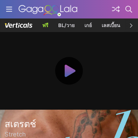
ฟรี
BL/วาย
เกย์
เลสเบี้ยน
เควี
สเตรตช์
Stretch