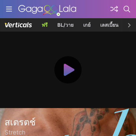
ฟรี
BL/วาย
เกย์
เลสเบี้ยน
เควี
สเตรตช์
Stretch