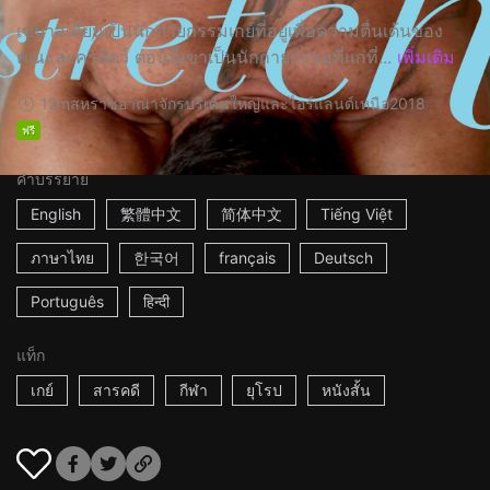
เซบาสเตียนเป็นนักกายกรรมเกย์ที่อยู่เพื่อความตื่นเต้นของ
คณะละครสัตว์ ตอนนี้เขาเป็นนักกายกรรมที่แก่ที่...
เพิ่มเติม
12m
สหราชอาณาจักรบริเตนใหญ่และไอร์แลนด์เหนือ
2018
ฟรี
คำบรรยาย
English
繁體中文
简体中文
Tiếng Việt
ภาษาไทย
한국어
français
Deutsch
Português
हिन्दी
แท็ก
เกย์
สารคดี
กีฬา
ยุโรป
หนังสั้น