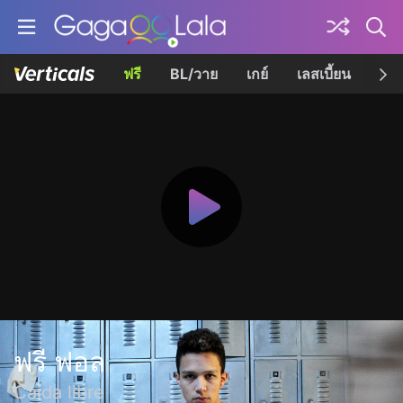
ฟรี
BL/วาย
เกย์
เลสเบี้ยน
เควี
ฟรี ฟอล
Caída libre