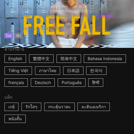
จากเงามืดที่ตามหลอกหลอนของโลกเซ็กซ์ใต้ดินในเมืองเมเด
ยิน โจนี่หนุ่มวัย 16 ปีตื่นเต้นและรู้สึกดีที่จะไ...
เพิ่มเติม
14m
สาธารณรัฐโคลอมเบีย
2018
ใหม่
18+
คำบรรยาย
English
繁體中文
简体中文
Bahasa Indonesia
Tiếng Việt
ภาษาไทย
日本語
한국어
français
Deutsch
Português
हिन्दी
แท็ก
เกย์
รักใสๆ
กระตุ้นราคะ
ละตินอเมริกา
หนังสั้น