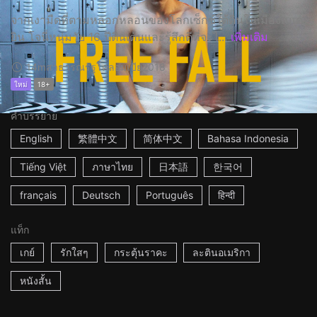
จากเงามืดที่ตามหลอกหลอนของโลกเซ็กซ์ใต้ดินในเมืองเมเด
ยิน โจนี่หนุ่มวัย 16 ปีตื่นเต้นและรู้สึกดีที่จะไ...
เพิ่มเติม
14m
สาธารณรัฐโคลอมเบีย
2018
ใหม่
18+
คำบรรยาย
English
繁體中文
简体中文
Bahasa Indonesia
Tiếng Việt
ภาษาไทย
日本語
한국어
français
Deutsch
Português
हिन्दी
แท็ก
เกย์
รักใสๆ
กระตุ้นราคะ
ละตินอเมริกา
หนังสั้น