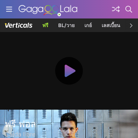
ฟรี
BL/วาย
เกย์
เลสเบี้ยน
เควี
ฟรี ฟอล
Caída libre