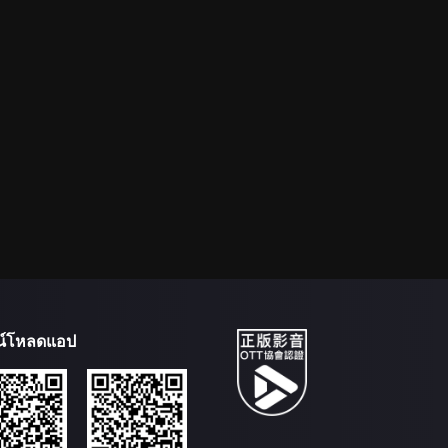
น์โหลดแอป