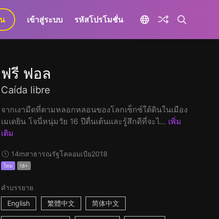
ยน
เข้าสู่ระบบ
รหัสโปรโมชั่น
ฟรี ฟอล
Caída libre
จากเงามืดที่ตามหลอกหลอนของโลกเซ็กซ์ใต้ดินในเมือง
เมเดยิน โจนี่หนุ่มวัย 16 ปีตื่นเต้นและรู้สึกดีที่จะไ...
เพิ่ม
เติม
14m
สาธารณรัฐโคลอมเบีย
2018
ใหม่
18+
คำบรรยาย
English
繁體中文
简体中文