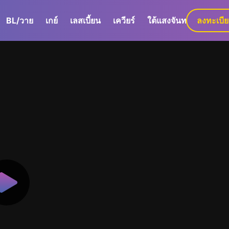
BL/วาย
เกย์
เลสเบี้ยน
เควียร์
ใต้แสงจันทร์
ลงทะเบี
GaLa+