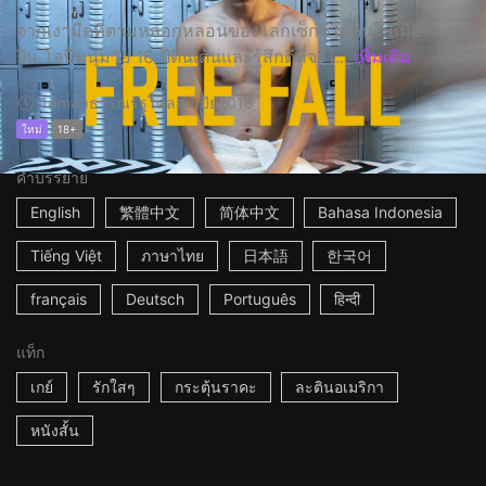
จากเงามืดที่ตามหลอกหลอนของโลกเซ็กซ์ใต้ดินในเมืองเมเด
ยิน โจนี่หนุ่มวัย 16 ปีตื่นเต้นและรู้สึกดีที่จะไ...
เพิ่มเติม
14m
สาธารณรัฐโคลอมเบีย
2018
ใหม่
18+
คำบรรยาย
English
繁體中文
简体中文
Bahasa Indonesia
Tiếng Việt
ภาษาไทย
日本語
한국어
français
Deutsch
Português
हिन्दी
แท็ก
เกย์
รักใสๆ
กระตุ้นราคะ
ละตินอเมริกา
หนังสั้น