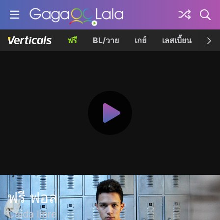
ฟรี
BL/วาย
เกย์
เลสเบี้ยน
เควี
ฟรี ฟอล
Caída libre