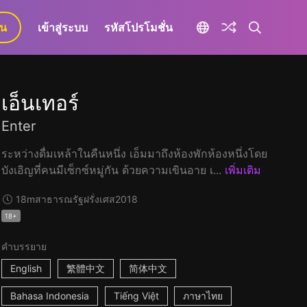
ยน
เข้าสู่ระบบ
รหัสโปรโมชั่น
เอ็นเทอร์
Enter
ระหว่างดื่มเหล้าในคืนหนึ่ง เอ็มมาถึงห้องพักห้องหนึ่งโดย
บังเอิญที่คนมีเซ็กซ์หมู่กัน ด้วยความเขินอาย เ...
เพิ่มเติม
18m
สาธารณรัฐฝรั่งเศส
2018
18+
คำบรรยาย
English
繁體中文
简体中文
Bahasa Indonesia
Tiếng Việt
ภาษาไทย