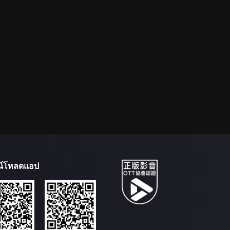
น์โหลดแอป