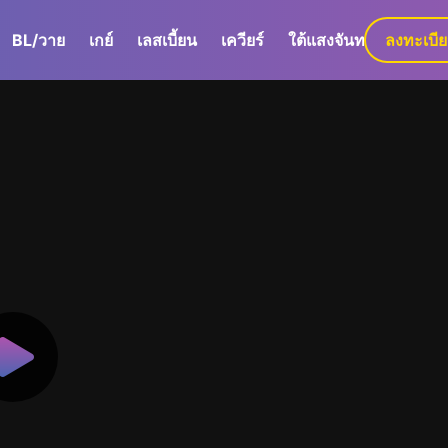
BL/วาย
เกย์
เลสเบี้ยน
เควียร์
ใต้แสงจันทร์
ลงทะเบี
GaLa+