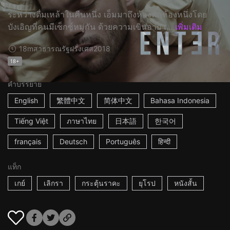
ระหว่างดื่มเหล้าในคืนหนึ่ง เอ็มมาถึงห้องพักห้องหนึ่งโดย
บังเอิญที่คนมีเซ็กซ์หมู่กัน ด้วยความเขินอาย เ...
เพิ่มเติม
18m
สาธารณรัฐฝรั่งเศส
2018
18+
คำบรรยาย
English
繁體中文
简体中文
Bahasa Indonesia
Tiếng Việt
ภาษาไทย
日本語
한국어
français
Deutsch
Português
हिन्दी
แท็ก
เกย์
เลิกรา
กระตุ้นราคะ
ยุโรป
หนังสั้น