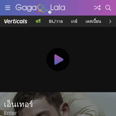
ฟรี
BL/วาย
เกย์
เลสเบี้ยน
เควี
เอ็นเทอร์
Enter