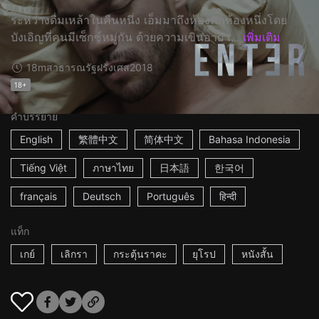
ระหว่างดื่มเหล้าในคืนหนึ่ง เอ็มมาถึงห้องพักห้องหนึ่งโดย
บังเอิญที่คนมีเซ็กซ์หมู่กัน ด้วยความเขินอาย เ...
เพิ่มเติม
18m
สาธารณรัฐฝรั่งเศส
2018
18+
คำบรรยาย
English
繁體中文
简体中文
Bahasa Indonesia
Tiếng Việt
ภาษาไทย
日本語
한국어
français
Deutsch
Português
हिन्दी
แท็ก
เกย์
เลิกรา
กระตุ้นราคะ
ยุโรป
หนังสั้น