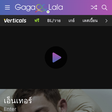
ฟรี
BL/วาย
เกย์
เลสเบี้ยน
เควี
เอ็นเทอร์
Enter