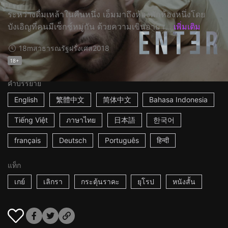
ระหว่างดื่มเหล้าในคืนหนึ่ง เอ็มมาถึงห้องพักห้องหนึ่งโดย
บังเอิญที่คนมีเซ็กซ์หมู่กัน ด้วยความเขินอาย เ...
เพิ่มเติม
18m
สาธารณรัฐฝรั่งเศส
2018
18+
คำบรรยาย
English
繁體中文
简体中文
Bahasa Indonesia
Tiếng Việt
ภาษาไทย
日本語
한국어
français
Deutsch
Português
हिन्दी
แท็ก
เกย์
เลิกรา
กระตุ้นราคะ
ยุโรป
หนังสั้น