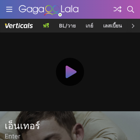
ฟรี
BL/วาย
เกย์
เลสเบี้ยน
เควี
เอ็นเทอร์
Enter