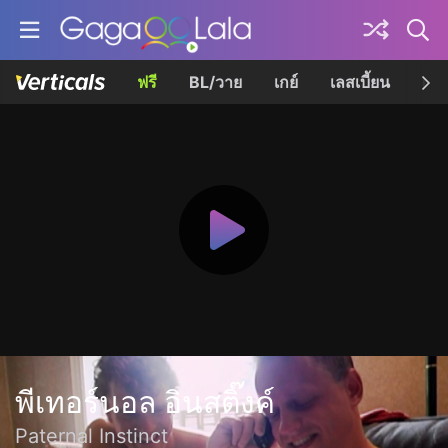
ฟรี
BL/วาย
เกย์
เลสเบี้ยน
เควี
พีเทอร์นอล อินสติ๊งค์
Paternal Instinct