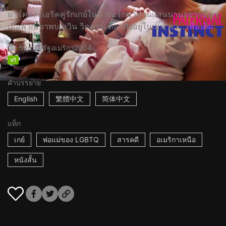
มาร์คและเอริคคู่รักเกย์ในนิวยอร์กมานานแสนนานอยากมีลูก
เมื่อพวกเขาพบเหวิน วิคคาน ที่อาศัยอยู่ในเมน พว...
เพิ่มเติม
59m
สหรัฐอเมริกา
2004
ฟรี
คำบรรยาย
English
繁體中文
简体中文
แท็ก
เกย์
พ่อแม่ของ LGBTQ
สารคดี
อเมริกาเหนือ
หนังสั้น