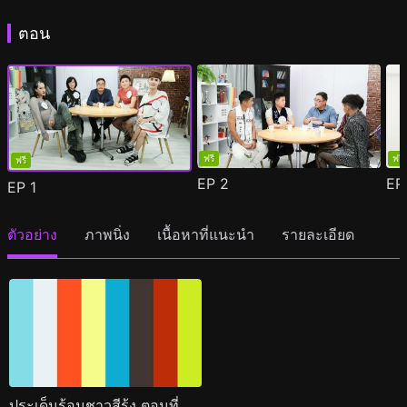
ตอน
ฟรี
ฟรี
ฟรี
EP
2
E
EP
1
ตัวอย่าง
ภาพนิ่ง
เนื้อหาที่แนะนำ
รายละเอียด
ประเด็นร้อนชาวสีรุ้ง ตอนที่