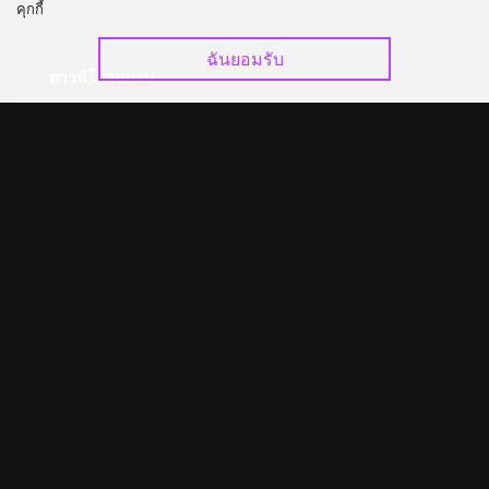
คุกกี้
ฉันยอมรับ
ดาวน์โหลดแอป
©
2026
GagaOOLala
.
สงวนลิขสิทธิ์