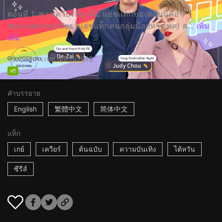
ตอนที่ 1: ชาวเควียร์ที่ถูกลืม แฮชแท็กของตอนนี้คือ
#sexualminorities (แฮชแท็กคนกลุ่มน้อยทางเพศ) ค...
เพิ่ม
เติม
21m
ประเทศไต้หวัน
2019
ฟรี
คำบรรยาย
English
繁體中文
简体中文
แท็ก
เกย์
เควียร์
ต้นฉบับ
ความบันเทิง
ไต้หวัน
ซีรีส์