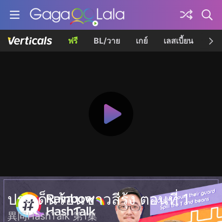
ฟรี
BL/วาย
เกย์
เลสเบี้ยน
เควี
ประเด็นร้อนชาวสีรุ้ง ตอนที่ 1
異同HashTalk 第1集