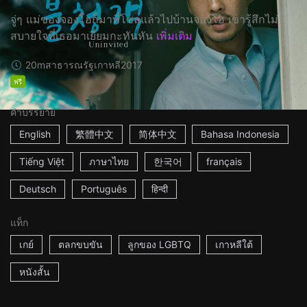
จู่ๆ แม่ของจองโฮก็มาที่โซลแล้วไปบ้านจองโฮ เขารู้สึกไม่
สบายใจที่เธอมาเยี่ยมกะทันหัน
เพิ่มเติม
20m
สาธารณรัฐเกาหลี
2017
ฟรี
คำบรรยาย
English
繁體中文
简体中文
Bahasa Indonesia
Tiếng Việt
ภาษาไทย
한국어
français
Deutsch
Português
हिन्दी
แท็ก
เกย์
ตลกขบขัน
ลูกของ LGBTQ
เกาหลีใต้
หนังสั้น