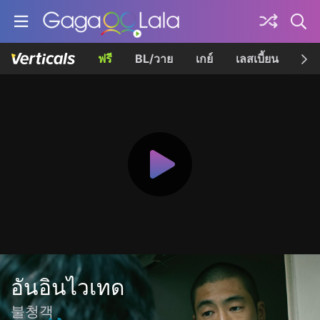
ฟรี
BL/วาย
เกย์
เลสเบี้ยน
เควี
อันอินไวเทด
불청객