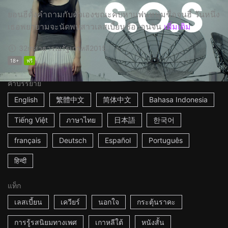
ยอนฮีตั้งคำถามกับตัวเองขณะคบหาแฟนหนุ่มชื่อจุนฮี วันหนึ่ง
เธอพยายามจะนัดพบสาวเลสเบี้ยนชื่อวอนจิน
เพิ่มเติม
32m
สาธารณรัฐเกาหลี
2015
18+
ฟรี
คำบรรยาย
English
繁體中文
简体中文
Bahasa Indonesia
Tiếng Việt
ภาษาไทย
日本語
한국어
français
Deutsch
Español
Português
हिन्दी
แท็ก
เลสเบี้ยน
เควียร์
นอกใจ
กระตุ้นราคะ
การรู้รสนิยมทางเพศ
เกาหลีใต้
หนังสั้น