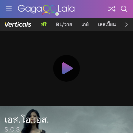
ฟรี
BL/วาย
เกย์
เลสเบี้ยน
เควี
เอส.โอ.เอส.
S.O.S