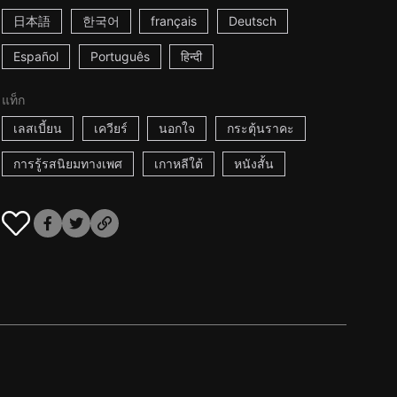
日本語
한국어
français
Deutsch
Español
Português
हिन्दी
แท็ก
เลสเบี้ยน
เควียร์
นอกใจ
กระตุ้นราคะ
การรู้รสนิยมทางเพศ
เกาหลีใต้
หนังสั้น