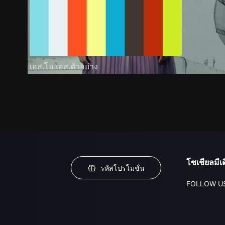
เอส.โอ.เอส.ตัวอย่าง
โซเชียลมีเด
รหัสโปรโมชั่น
FOLLOW U