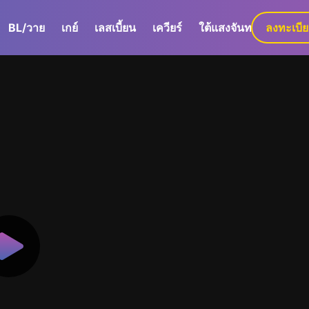
BL/วาย
เกย์
เลสเบี้ยน
เควียร์
ใต้แสงจันทร์
ลงทะเบี
GaLa+