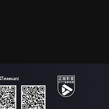
น์โหลดแอป