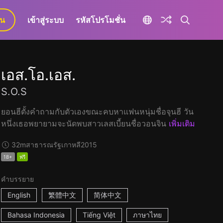
ยน
เข้าสู่ระบบ
รหัสโปรโมชั่น
เอส.โอ.เอส.
S.O.S
ยอนฮีตั้งคำถามกับตัวเองขณะคบหาแฟนหนุ่มชื่อจุนฮี วัน
หนึ่งเธอพยายามจะนัดพบสาวเลสเบี้ยนชื่อวอนจิน
เพิ่มเติม
32m
สาธารณรัฐเกาหลี
2015
18+
ฟรี
คำบรรยาย
English
繁體中文
简体中文
Bahasa Indonesia
Tiếng Việt
ภาษาไทย