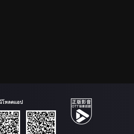
น์โหลดแอป