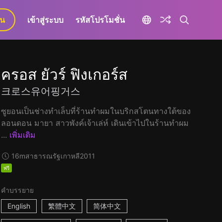
ยน
เข้าสู่ระบบ
รหัสโปรโมชั่น
ครอส ยัวร์ ฟิงเกอร์ส
크로스유어핑거스
ซูยอนเป็นช่างทำเล็บที่ร้านทำผมในบริกสโตนทางใต้ของ
ลอนดอน มายา สาวพังค์เจ้าเล่ห์ เดินเข้าไปในร้านทำผม
...
เพิ่มเติม
16m
สาธารณรัฐเกาหลี
2011
ฟรี
คำบรรยาย
English
繁體中文
简体中文