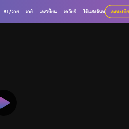
BL/วาย
เกย์
เลสเบี้ยน
เควียร์
ใต้แสงจันทร์
ลงทะเบี
GaLa+