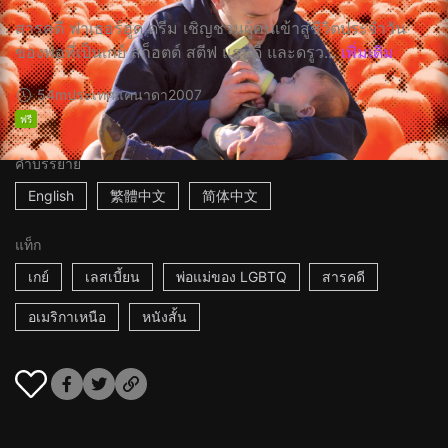
สารคดี ฟาเธอร์ฮูด ดรีม เชิญชวนผู้คนเข้าสู่ชีวิตประจำวัน
ของพ่อที่เป็นเกย์ สก็อตต์ สตีฟ แรนดี้ และดรูว...
เพิ่มเติม
54m
ประเทศแคนาดา
2007
ฟรี
คำบรรยาย
English
繁體中文
简体中文
แท็ก
เกย์
เลสเบี้ยน
พ่อแม่ของ LGBTQ
สารคดี
อเมริกาเหนือ
หนังสั้น