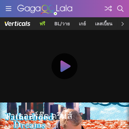
ฟรี
BL/วาย
เกย์
เลสเบี้ยน
เควี
ฟาเธออร์ฮู๊ด ดรีมส์
Fatherhood Dreams