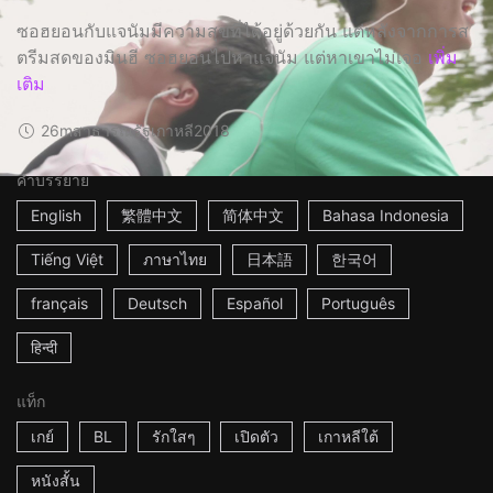
ซอฮยอนกับแจนัมมีความสุขที่ได้อยู่ด้วยกัน แต่หลังจากการส
ตรีมสดของมินฮี ซอฮยอนไปหาแจนัม แต่หาเขาไม่เจอ
เพิ่ม
เติม
26m
สาธารณรัฐเกาหลี
2018
คำบรรยาย
English
繁體中文
简体中文
Bahasa Indonesia
Tiếng Việt
ภาษาไทย
日本語
한국어
français
Deutsch
Español
Português
हिन्दी
แท็ก
เกย์
BL
รักใสๆ
เปิดตัว
เกาหลีใต้
หนังสั้น