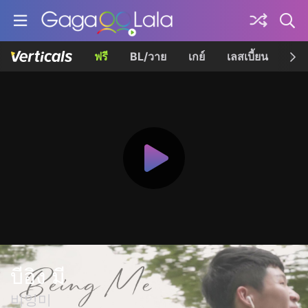
ฟรี
BL/วาย
เกย์
เลสเบี้ยน
เควี
บีอิง มี
비잉미