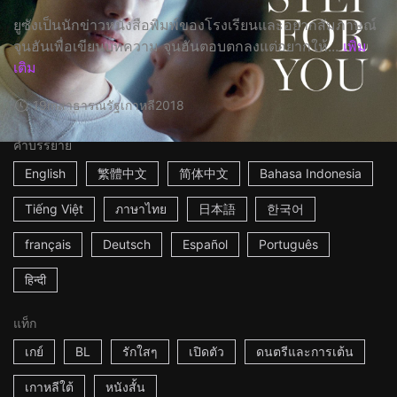
ยูซังเป็นนักข่าวหนังสือพิมพ์ของโรงเรียนและอยากสัมภาษณ์
จุนฮันเพื่อเขียนบทความ จุนฮันตอบตกลงแต่อยากให้...
เพิ่ม
เติม
19m
สาธารณรัฐเกาหลี
2018
คำบรรยาย
English
繁體中文
简体中文
Bahasa Indonesia
Tiếng Việt
ภาษาไทย
日本語
한국어
français
Deutsch
Español
Português
हिन्दी
แท็ก
เกย์
BL
รักใสๆ
เปิดตัว
ดนตรีและการเต้น
เกาหลีใต้
หนังสั้น