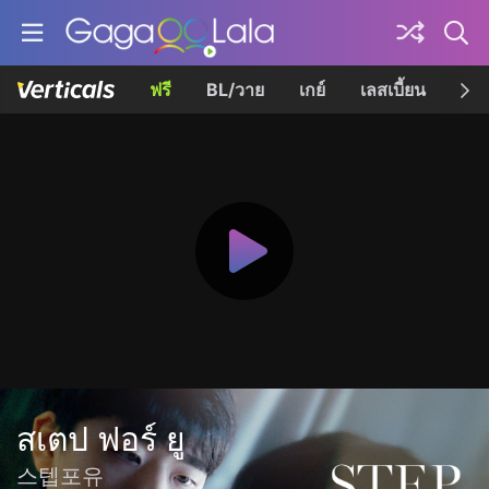
ฟรี
BL/วาย
เกย์
เลสเบี้ยน
เควี
สเตป ฟอร์ ยู
스텝포유