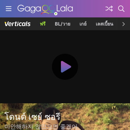
ฟรี
BL/วาย
เกย์
เลสเบี้ยน
เควี
โดนต์ เซย์ ซอรี
미안해하지 않았으면 좋겠어