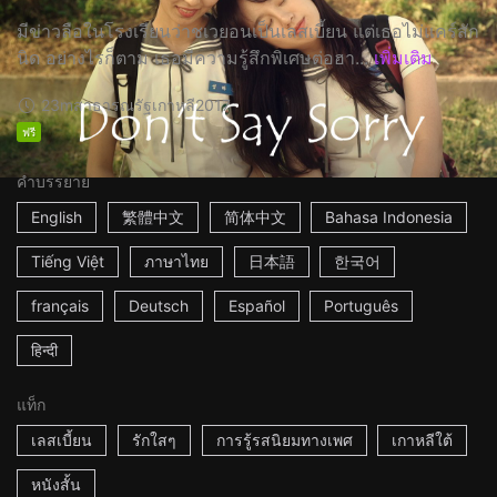
มีข่าวลือในโรงเรียนว่าชเวยอนเป็นเลสเบี้ยน แต่เธอไม่แคร์สัก
นิด อย่างไรก็ตาม เธอมีความรู้สึกพิเศษต่อฮา...
เพิ่มเติม
23m
สาธารณรัฐเกาหลี
2017
ฟรี
คำบรรยาย
English
繁體中文
简体中文
Bahasa Indonesia
Tiếng Việt
ภาษาไทย
日本語
한국어
français
Deutsch
Español
Português
हिन्दी
แท็ก
เลสเบี้ยน
รักใสๆ
การรู้รสนิยมทางเพศ
เกาหลีใต้
หนังสั้น