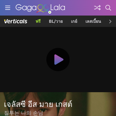
ฟรี
BL/วาย
เกย์
เลสเบี้ยน
เควี
เจลัสซี อีส มาย เกสต์
질투는 나의 손님