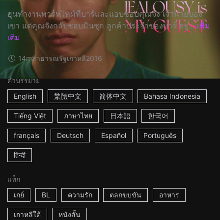
ฮุนทำงานพาร์ทไทม์ที่บาร์และแอบชอบคุณจัง เจ้านายของ
เขา แต่คุณจังกลับชอบมินซุก ลูกค้าประจำของบาร์ อยู่...
เพิ่ม
เติม
14m
สาธารณรัฐเกาหลี
2016
คำบรรยาย
English
繁體中文
简体中文
Bahasa Indonesia
Tiếng Việt
ภาษาไทย
日本語
한국어
français
Deutsch
Español
Português
हिन्दी
แท็ก
เกย์
BL
ความรัก
ตลกขบขัน
อาหาร
เกาหลีใต้
หนังสั้น