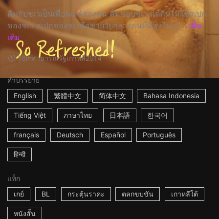
คิมกับชเวเป็นเพื่อนเกย์สองคน คิมชอบชเว แต่คิมไม่ใช่สเปก
ของชเว สเปกของชเวคือชายวัยกลางคนที่มีพุงใหญ่ ...
เพิ่ม
เติม
16m
สาธารณรัฐเกาหลี
2014
คำบรรยาย
English
繁體中文
简体中文
Bahasa Indonesia
Tiếng Việt
ภาษาไทย
日本語
한국어
français
Deutsch
Español
Português
हिन्दी
แท็ก
เกย์
BL
กระตุ้นราคะ
ตลกขบขัน
เกาหลีใต้
หนังสั้น