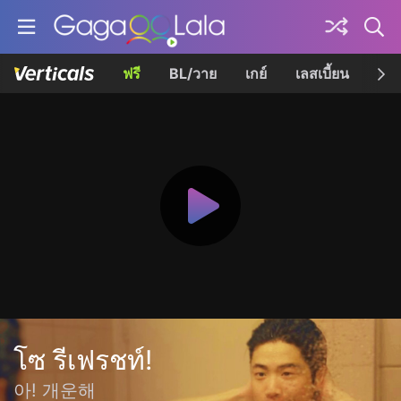
ฟรี
BL/วาย
เกย์
เลสเบี้ยน
เควี
โซ รีเฟรชท์!
아! 개운해