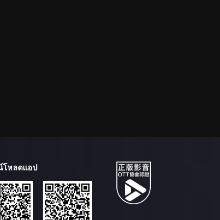
น์โหลดแอป