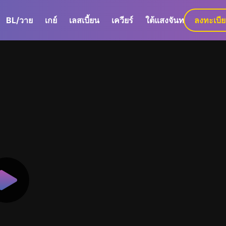
BL/วาย
เกย์
เลสเบี้ยน
เควียร์
ใต้แสงจันทร์
ลงทะเบี
GaLa+