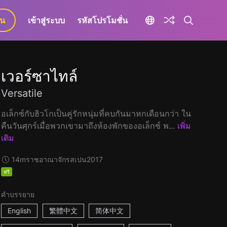
ยน
เข้าสู่ระบบ
รหัสโปรโมชั่น
เวอร์ซาไทล์
Versatile
อเล็กซ์กับฮิวโกเป็นคู่รักหนุ่มที่คบกันมาหกเดือนกว่า ใน
คืนวันศุกร์เมื่อพวกเขามาถึงห้องพักของอเล็กซ์ พ...
เพิ่ม
เติม
14m
ราชอาณาจักรสเปน
2017
ฟรี
คำบรรยาย
English
繁體中文
简体中文