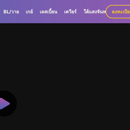
BL/วาย
เกย์
เลสเบี้ยน
เควียร์
ใต้แสงจันทร์
ลงทะเบี
GaLa+