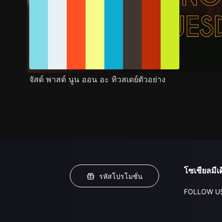
จัสต์ พาสต์ นูน ออน อะ ทิวสเดย์ตัวอย่าง
โซเชียลมีเด
รหัสโปรโมชั่น
FOLLOW U