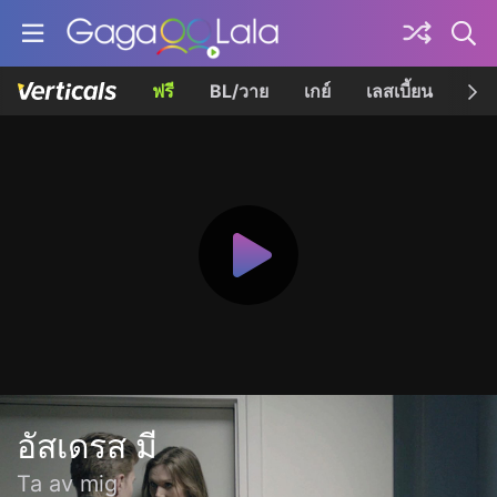
ฟรี
BL/วาย
เกย์
เลสเบี้ยน
เควี
อัสเดรส มี
Ta av mig