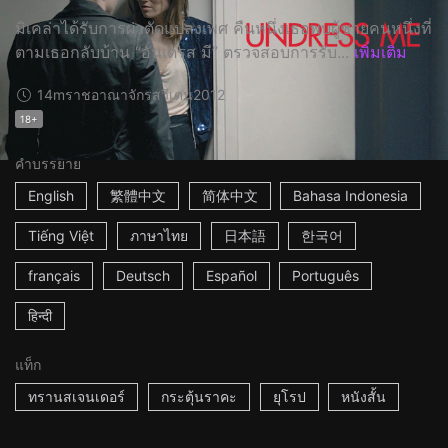
มิเคล่าได้รับการผ่าตัดแปลงเพศ คืนหนึ่งเธอพบผู้ชายคนหนึ่งที่
ตามเธอกลับบ้าน “อันเดรส มี” ตรวจสอบการรับ...
เพิ่มเติม
14m
ราชอาณาจักรสวีเดน
2012
18+
คำบรรยาย
English
繁體中文
简体中文
Bahasa Indonesia
Tiếng Việt
ภาษาไทย
日本語
한국어
français
Deutsch
Español
Português
हिन्दी
แท็ก
ทรานสเจนเดอร์
กระตุ้นราคะ
ยุโรป
หนังสั้น