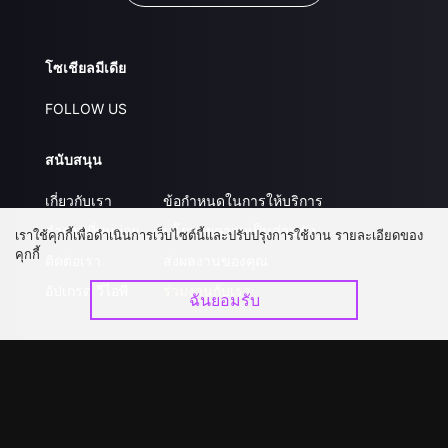
โซเชียลมีเดีย
FOLLOW US
สนับสนุน
เกี่ยวกับเรา
ข้อกำหนดในการให้บริการ
คำถามที่พบบ่อย
นโยบายความเป็นส่วนตัว
เราใช้คุกกี้เพื่อดำเนินการเว็บไซต์นี้และปรับปรุงการใช้งาน รายละเอียดของ
คุกกี้
ติดต่อเรา
ส่งผลงานของคุณ
อัปเกรด วีไอพี
ร่วมงานกับเรา
ฉันยอมรับ
ดาวน์โหลดแอป