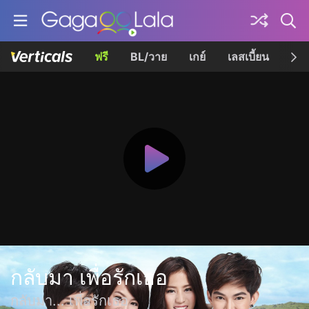
ฟรี
BL/วาย
เกย์
เลสเบี้ยน
เควี
กลับมา เพื่อรักเธอ
กลับมา... เพื่อรักเธอ