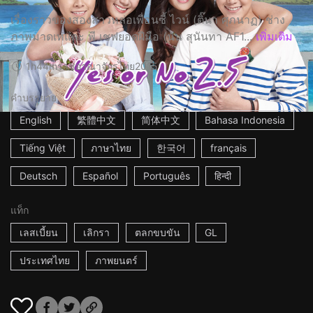
เรื่องราวของสองสาวหล่อเพื่อนซี้ ไวน์ (ติ๊นา ศุภนาฏ) ช่าง
ภาพมาดเท่และ พี เชฟยอดฝีมือ (นัน สุนันทา AF1...
เพิ่มเติม
1h44m
ราชอาณาจักรไทย
2015
คำบรรยาย
English
繁體中文
简体中文
Bahasa Indonesia
Tiếng Việt
ภาษาไทย
한국어
français
Deutsch
Español
Português
हिन्दी
แท็ก
เลสเบี้ยน
เลิกรา
ตลกขบขัน
GL
ประเทศไทย
ภาพยนตร์