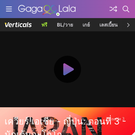
ฟรี
BL/วาย
เกย์
เลสเบี้ยน
เควี
เควียร์ เอเชีย - ญี่ปุ่น: ตอนที่ 3 -
นักเต้นอะโกโก