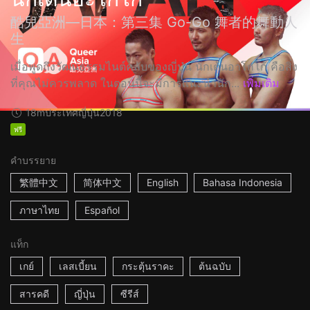
酷兒亞洲—日本：第三集 Go-Go 舞者的舞動人
生
เมื่อพูดถึงวัฒนธรรมไนต์คลับของญี่ปุ่น นักเต้นอาโกโก้ คือสิ่ง
ที่คุณไม่ควรพลาด ในตอนนี้จะมีการแนะนำนัก...
เพิ่มเติม
18m
ประเทศญี่ปุ่น
2018
ฟรี
คำบรรยาย
繁體中文
简体中文
English
Bahasa Indonesia
ภาษาไทย
Español
แท็ก
เกย์
เลสเบี้ยน
กระตุ้นราคะ
ต้นฉบับ
สารคดี
ญี่ปุ่น
ซีรีส์