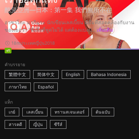
酷兒亞洲—日本：第一集 我們無所不在
อาซาโกะ มากิมูระ นักเขียนเลสเบี้ยน มีธีมที่สอดคล้องกับงาน
ของเธอว่า "ฟังสิ่งที่พูดไม่ได้ แต่ต้องแบ่งป...
เพิ่มเติม
18m
ประเทศญี่ปุ่น
2018
ฟรี
คำบรรยาย
繁體中文
简体中文
English
Bahasa Indonesia
ภาษาไทย
Español
แท็ก
เกย์
เลสเบี้ยน
ทรานสเจนเดอร์
ต้นฉบับ
สารคดี
ญี่ปุ่น
ซีรีส์