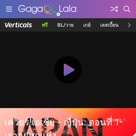
ฟรี
BL/วาย
เกย์
เลสเบี้ยน
เควี
เควียร์ เอเชีย - ญี่ปุ่น: ตอนที่ 1-
เราอยู่ทุกแห่ง