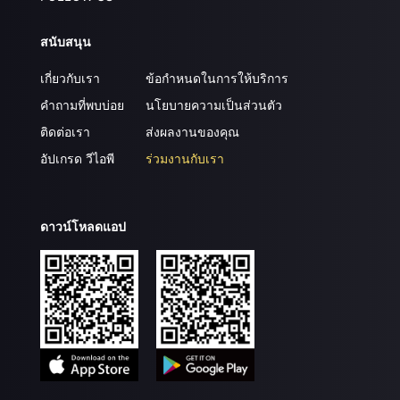
สนับสนุน
เกี่ยวกับเรา
ข้อกำหนดในการให้บริการ
คำถามที่พบบ่อย
นโยบายความเป็นส่วนตัว
ติดต่อเรา
ส่งผลงานของคุณ
อัปเกรด วีไอพี
ร่วมงานกับเรา
ดาวน์โหลดแอป