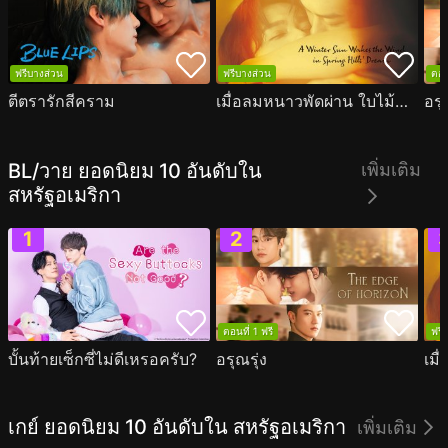
ฟรีบางส่วน
ฟรีบางส่วน
ตอน
ตีตรารักสีคราม
เมื่อลมหนาวพัดผ่าน ใบไม้ก็เริ่มผลิบานในใจ
อรุ
BL/วาย ยอดนิยม 10 อันดับใน
เพิ่มเติม
สหรัฐอเมริกา
ตอนที่ 1 ฟรี
ฟรี
บั้นท้ายเซ็กซี่ไม่ดีเหรอครับ?
อรุณรุ่ง
เกย์ ยอดนิยม 10 อันดับใน สหรัฐอเมริกา
เพิ่มเติม