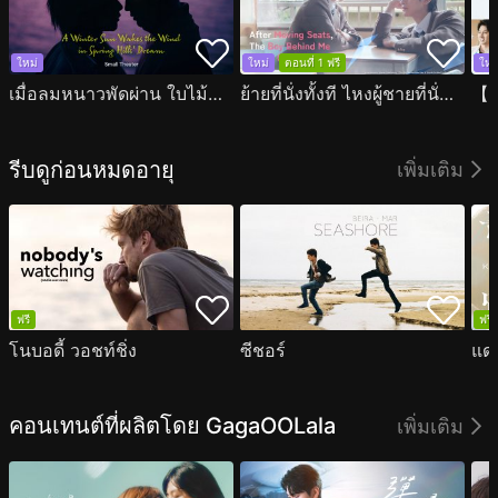
ใหม่
ใหม่
ตอนที่ 1 ฟรี
ใหม
เมื่อลมหนาวพัดผ่าน ใบไม้ก็เริ่มผลิบานในใจ ตอนพิเศษ
ย้ายที่นั่งทั้งที ไหงผู้ชายที่นั่งข้างหลังมาชอบผมได้ล่ะ
รีบดูก่อนหมดอายุ
เพิ่มเติม
ฟรี
ฟรี
โนบอดี้ วอชท์ชิ่ง
ซีชอร์
แด่
คอนเทนต์ที่ผลิตโดย GagaOOLala
เพิ่มเติม