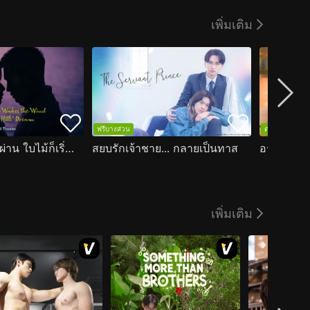
เพิ่มเติม
ฟรีบางส่วน
ตอนที่ 1 ฟรี
เมื่อลมหนาวพัดผ่าน ใบไม้ก็เริ่มผลิบานในใจ ตอนพิเศษ
สยบรักเจ้าชาย... กลายเป็นทาส
อรุณรุ่ง
เพิ่มเติม