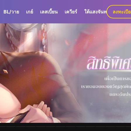
BL/วาย
เกย์
เลสเบี้ยน
เควียร์
ใต้แสงจันทร์
ลงทะเบี
GaLa+