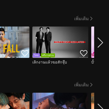
เพิ่มเติม
ใหม่
ฟรีบางส่วน
เลิกงานแล้วขอสักจุ๊บ
บั้นท้ายเซ็
เพิ่มเติม