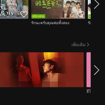
ฟรีบางส่วน
ตอนที่ 1 ฟรี
รักนะครับคุณพ่อทั้งสอง
เพิ่มเติม
อีโรติกาญี่