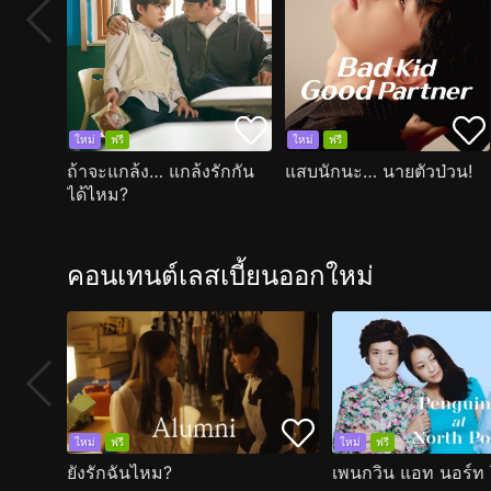
ใหม่
ฟรี
ใหม่
ฟรี
ถ้าจะแกล้ง… แกล้งรักกัน
แสบนักนะ… นายตัวป่วน!
ได้ไหม?
คอนเทนต์เลสเบี้ยนออกใหม่
ใหม่
ฟรี
ใหม่
ฟรี
ยังรักฉันไหม?
เพนกวิน แอท นอร์ท 