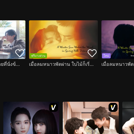
ฟรีบางส่วน
ใหม่
ย้ายที่นั่งทั้งที ไหงผู้ชายที่นั่งข้างหลังมาชอบผมได้ล่ะ
เมื่อลมหนาวพัดผ่าน ใบไม้ก็เริ่มผลิบานในใจ