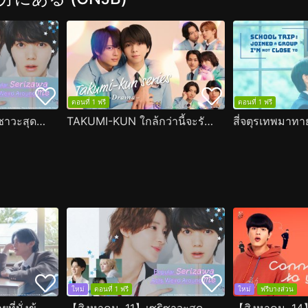
ตอนที่ 1 ฟรี
ตอนที่ 1 ฟรี
【สิงหาคม, 11】เซริซาวะสุดป๊อบ... ไหงชอบทำตัวแปลก ๆ แค่กับผมล่ะ!
TAKUMI-KUN ใกล้กว่านี้จะรักแล้วนะ－เดอะซีรีส์－
ใหม่
ตอนที่ 1 ฟรี
ใหม่
ฟรีบางส่วน