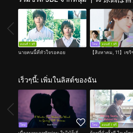
ตอนที่ 1 ฟรี
ใหม่
ตอนที่ 1 ฟรี
นายคนนี้ที่หัวใจรอคอย
เร็วๆนี้: เพิ่มในลิสต์ของฉัน
ใหม่
ใหม่
ตอนที่ 1 ฟรี