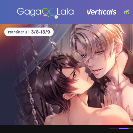
ฟรี
Homepage