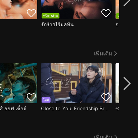
ฟรีบางส่วน
ตอนที่ 1 ฟรี
รักร้ายไร้มลทิน
อรุณรุ่ง
เพิ่มเติม
ใหม่
์ ออฟ เซ็กส์
Close to You: Friendship Bracelet
ซวยสุด ๆ แ
เพิ่มเติม