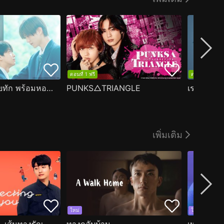
ตอนที่ 1 ฟรี
ตอนที่ 1 ฟรี
สี่จตุรเทพมาทายทัก พร้อมหอบรักมาทักทาย
PUNKS△TRIANGLE
เราพบกัน
เพิ่มเติม
ใหม่
ใหม่
18+