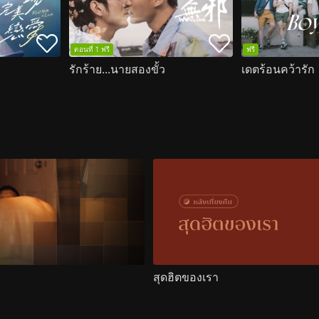
ตอนที่ 1 ฟรี
ฟรี
รักร้าย...นายสองขั้ว
เดตร้อนคว้ารัก
สุดฮิตของเรา