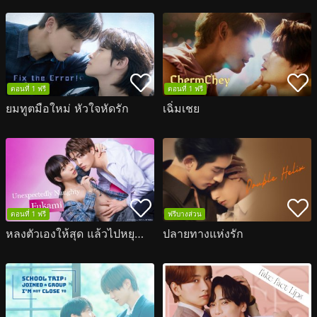
ตอนที่ 1 ฟรี
ตอนที่ 1 ฟรี
ยมทูตมือใหม่ หัวใจหัดรัก
เฉิ่มเชย
ตอนที่ 1 ฟรี
ฟรีบางส่วน
หลงตัวเองให้สุด แล้วไปหยุดที่ฟุกามิ!
ปลายทางแห่งรัก