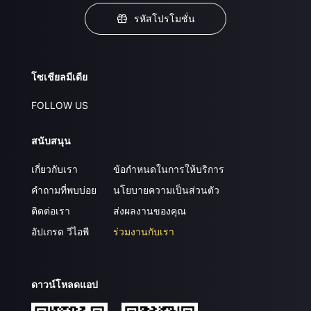
รหัสโปรโมชั่น
โซเชียลมีเดีย
FOLLOW US
สนับสนุน
เกี่ยวกับเรา
ข้อกำหนดในการให้บริการ
คำถามที่พบบ่อย
นโยบายความเป็นส่วนตัว
ติดต่อเรา
ส่งผลงานของคุณ
อัปเกรด วีไอพี
ร่วมงานกับเรา
ดาวน์โหลดแอป