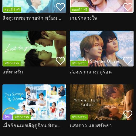
ตอนที่ 1 ฟรี
ตอนที่ 1 ฟรี
สี่จตุรเทพมาทายทัก พร้อมหอบรักมาทักทาย
เกมรักลวงใจ
ฟรีบางส่วน
ฟรีบางส่วน
แพ้ทางรัก
สองเรากลางฤดูร้อน
ใหม่
ฟรีบางส่วน
ฟรีบางส่วน
เมื่อก้อนเมฆสีฤดูร้อน พัดพาความรักและพายุมาให้
แสงดาว แสงศรัทธา