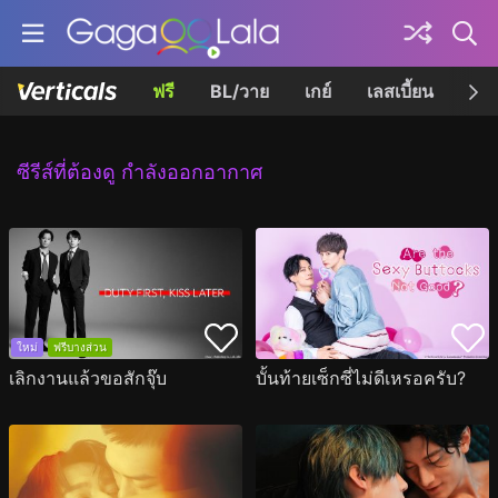
ฟรี
BL/วาย
เกย์
เลสเบี้ยน
เควี
ซีรีส์ที่ต้องดู กำลังออกอากาศ
ใหม่
ฟรีบางส่วน
เลิกงานแล้วขอสักจุ๊บ
บั้นท้ายเซ็กซี่ไม่ดีเหรอครับ?