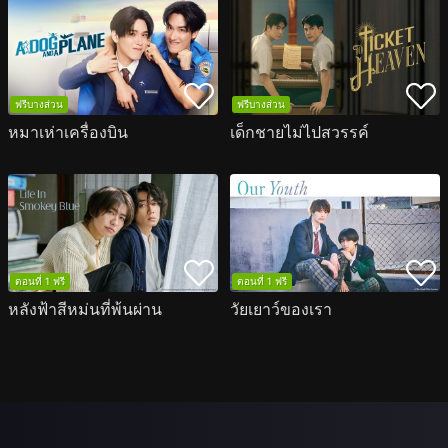
ฟรีบางส่วน
ฟรีบางส่วน
หมาเห่าเครื่องบิน
เด็กชายไม่ไปสวรรค์
ตอนที่ 1 ฟรี
ตอนที่ 1 ฟรี
หลังฟ้าสีหม่นที่พ้นผ่าน
วัยเยาว์ของเรา