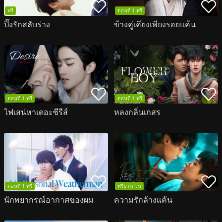
ฟรี
ตอนที่ 1 ฟรี
ปิ๊งรักสลับร่าง
ข้างคู่เคียงเพียงรอยแค้น
ตอนที่ 1 ฟรี
ตอนที่ 1 ฟรี
ไฟเสน่หาเดอะซีรีส์
หลงกลิ่นเกสร
ตอนที่ 1 ฟรี
ฟรีบางส่วน
นักพยากรณ์อากาศของผม
ความรักล้างแค้น