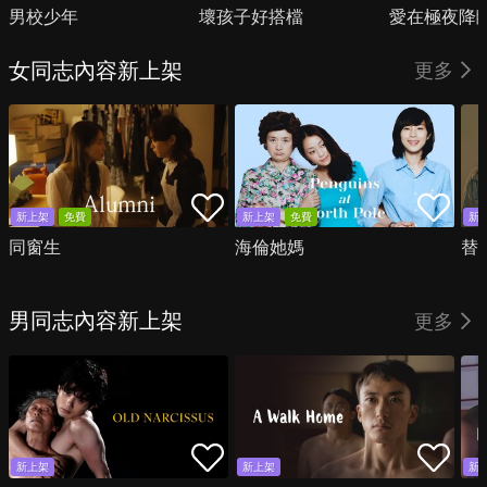
男校少年
壞孩子好搭檔
愛在極夜降
女同志內容新上架
更多
新上架
免費
新上架
免費
新
同窗生
海倫她媽
替
男同志內容新上架
更多
新上架
新上架
新