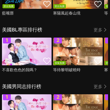
部分免費
部分免費
首
藍嘴唇
寒陽風起春山境
等
美國BL專區排行榜
更多
首集免費
部
不喜歡色色的我嗎？
等待黎明破曉時
寒
美國男同志排行榜
更多