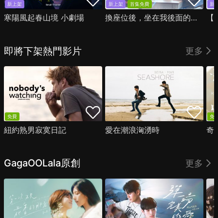
新上架
新上架
首集免費
新
寒陽風起春山境 小劇場
換座位後，坐在我後面的男生好像喜歡我
即將下架熱門影片
更多
免費
免
紐約熟男寂寞日記
愛在潮浪洶湧時
奇
GagaOOLala原創
更多