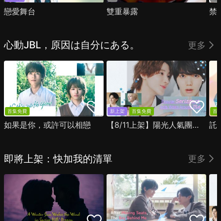
戀愛舞台
雙重暴露
禁
心動JBL，原因は自分にある。
更多
首集免費
新上架
首集免費
首
如果是你，或許可以相戀
【8/11上架】陽光人氣團中的芹澤，在我面前卻有點不對勁
託
即將上架：快加我的清單
更多