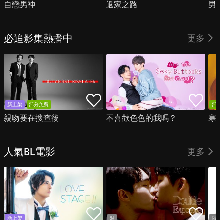
自戀男神
返家之路
男
必追影集熱播中
更多
新上架
部分免費
部
親吻要在搜查後
不喜歡色色的我嗎？
寒
人氣BL電影
更多
新上架
限
限