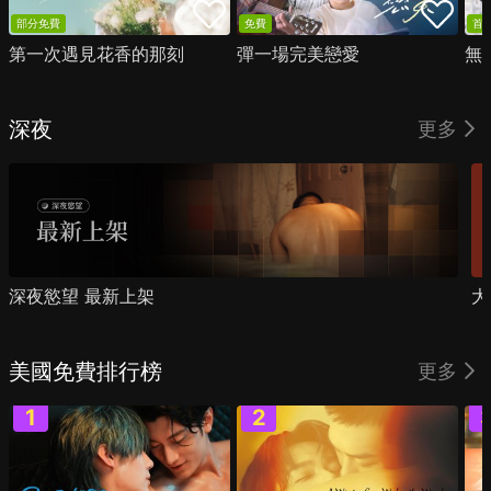
部分免費
免費
首
第一次遇見花香的那刻
彈一場完美戀愛
無
深夜
更多
深夜慾望 最新上架
大
美國免費排行榜
更多