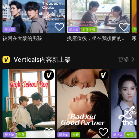
新上架
新上架
首集免費
部
被困在大阪的男孩
換座位後，坐在我後面的男生好像喜歡我
寒
Verticals內容新上架
更多
新上架
免費
新上架
免費
新上架
免費