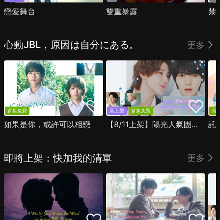
戀愛舞台
雙重暴露
禁
心動JBL，原因は自分にある。
更多
首集免費
新上架
首集免費
首
如果是你，或許可以相戀
【8/11上架】陽光人氣團中的芹澤，在我面前卻有點不對勁
託
即將上架：快加我的清單
更多