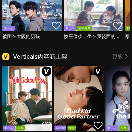
新上架
新上架
首集免費
部
被困在大阪的男孩
換座位後，坐在我後面的男生好像喜歡我
寒
Verticals內容新上架
更多
新上架
免費
新上架
免費
新上架
免費