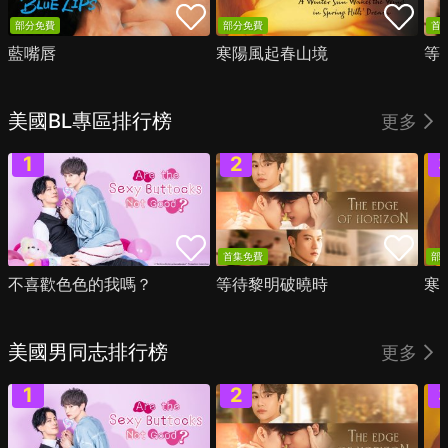
部分免費
部分免費
首
藍嘴唇
寒陽風起春山境
等
美國BL專區排行榜
更多
首集免費
部
不喜歡色色的我嗎？
等待黎明破曉時
寒
美國男同志排行榜
更多