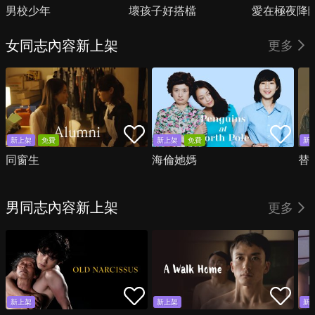
男校少年
壞孩子好搭檔
愛在極夜降
女同志內容新上架
更多
新上架
免費
新上架
免費
新
同窗生
海倫她媽
替
男同志內容新上架
更多
新上架
新上架
新