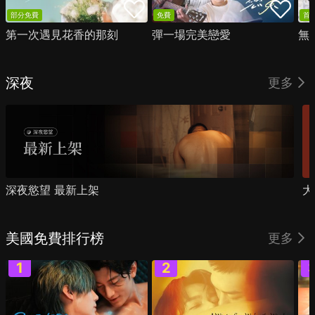
部分免費
免費
首
第一次遇見花香的那刻
彈一場完美戀愛
無
深夜
更多
深夜慾望 最新上架
大
美國免費排行榜
更多