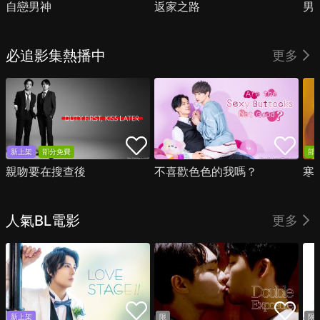
自戀男神
返家之路
男
必追影集熱播中
更多
新上架
部分免費
部
親吻要在搜查後
不喜歡色色的我嗎？
寒
人氣BL電影
更多
新上架
限
限