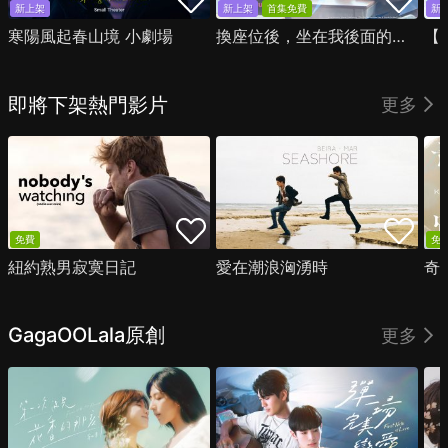
新上架
新上架
首集免費
新
寒陽風起春山境 小劇場
換座位後，坐在我後面的男生好像喜歡我
即將下架熱門影片
更多
免費
免
紐約熟男寂寞日記
愛在潮浪洶湧時
奇
GagaOOLala原創
更多