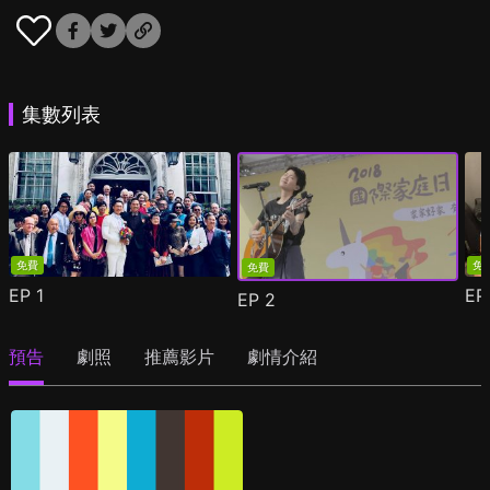
集數列表
免費
免
免費
EP
1
E
EP
2
預告
劇照
推薦影片
劇情介紹