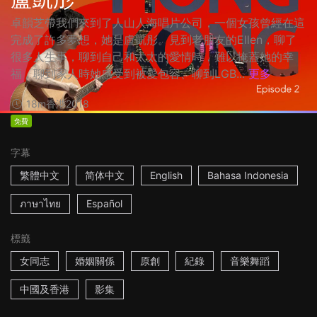
卓韻芝帶我們來到了人山人海唱片公司，一個女孩曾經在這
完成了許多夢想，她是盧凱彤。見到老朋友的Ellen，聊了
很多人生事，聊到自己和太太的愛情時，難以掩蓋她的幸
福，聊到家人時她感受到被愛包容、聊到LGB...
更多
18m
香港
2018
免費
字幕
繁體中文
简体中文
English
Bahasa Indonesia
ภาษาไทย
Español
標籤
女同志
婚姻關係
原創
紀錄
音樂舞蹈
中國及香港
影集