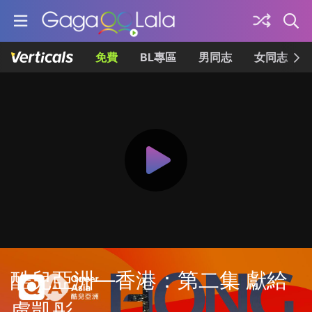
免費
BL專區
男同志
女同志
酷兒亞洲—香港：第二集 獻給
盧凱彤