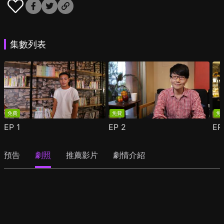
集數列表
免費
免費
免
EP
1
EP
2
E
預告
劇照
推薦影片
劇情介紹