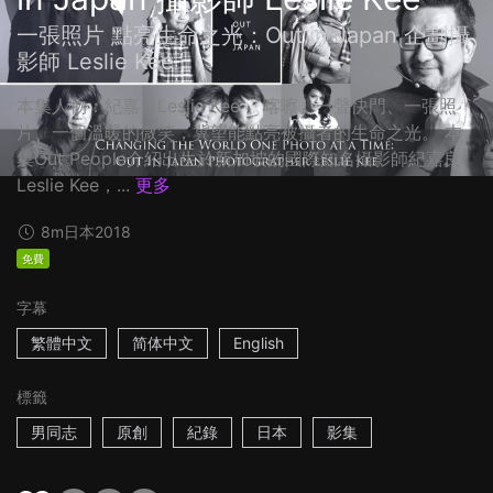
一張照片 點亮生命之光：Out in Japan 企劃攝
影師 Leslie Kee
本集人物：紀嘉良Leslie Kee 「喀嚓」一聲快門、一張照
片、一個溫暖的微笑，冀望能點亮被攝者的生命之光。 本
集Out People介紹出生於新加坡的國際知名攝影師紀嘉良
Leslie Kee，...
更多
8m
日本
2018
免費
字幕
繁體中文
简体中文
English
標籤
男同志
原創
紀錄
日本
影集