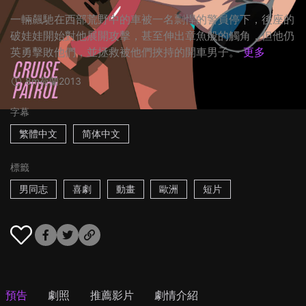
一輛飆馳在西部荒野中的車被一名剽悍的警員停下，後座的
破娃娃開始對他展開攻擊，甚至伸出章魚般的觸角，但他仍
英勇擊敗他們，並拯救被他們挾持的開車男子。
更多
8m
荷蘭
2013
字幕
繁體中文
简体中文
標籤
男同志
喜劇
動畫
歐洲
短片
預告
劇照
推薦影片
劇情介紹