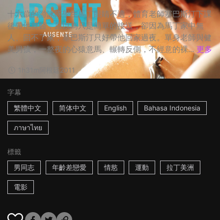
十六歲的游泳隊學生馬丁眼睛不適，體育老師塞巴斯汀下課
後帶他就醫，原以為只是簡單的接送，卻因為馬丁家中無
人、回不了家，塞巴斯汀只好帶他回家過夜。單身老師與健
美男孩，一整夜的心猿意馬、輾轉反側，不經意的裸...
更多
1h31m
阿根廷
2011
字幕
繁體中文
简体中文
English
Bahasa Indonesia
ภาษาไทย
標籤
男同志
年齡差戀愛
情慾
運動
拉丁美洲
電影