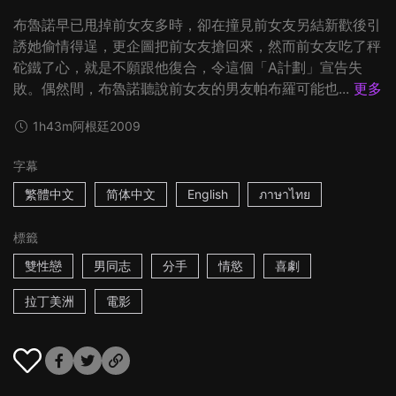
布魯諾早已甩掉前女友多時，卻在撞見前女友另結新歡後引
誘她偷情得逞，更企圖把前女友搶回來，然而前女友吃了秤
砣鐵了心，就是不願跟他復合，令這個「A計劃」宣告失
敗。偶然間，布魯諾聽說前女友的男友帕布羅可能也...
更多
1h43m
阿根廷
2009
字幕
繁體中文
简体中文
English
ภาษาไทย
標籤
雙性戀
男同志
分手
情慾
喜劇
拉丁美洲
電影