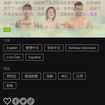
最後一筆年終後，他離開了逢迎拍馬的業務單位，在舊城區
頂下了一間廉讓的三溫暖，取名為「美男魚澡堂」，意味下
半身是條清純的魚，洗刷掉同志三溫暖肉慾橫流的...
更多
16m
台灣
2018
免費
字幕
English
繁體中文
简体中文
Bahasa Indonesia
ภาษาไทย
Español
標籤
男同志
職場戀愛
喜劇
奇幻
台灣
影集