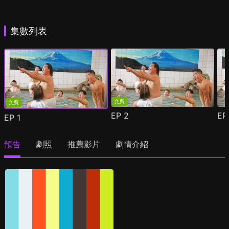
集數列表
免費
免費
EP
2
E
EP
1
預告
劇照
推薦影片
劇情介紹