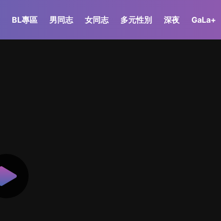
BL專區
男同志
女同志
多元性別
深夜
GaLa+