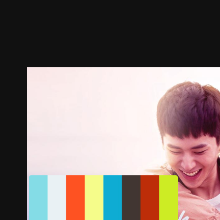
預告
劇照
推薦影片
劇情介紹