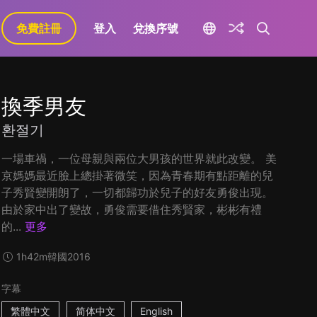
免費註冊
登入
兌換序號
換季男友
환절기
一場車禍，一位母親與兩位大男孩的世界就此改變。 美
京媽媽最近臉上總掛著微笑，因為青春期有點距離的兒
子秀賢變開朗了，一切都歸功於兒子的好友勇俊出現。
由於家中出了變故，勇俊需要借住秀賢家，彬彬有禮
的...
更多
1h42m
韓國
2016
字幕
繁體中文
简体中文
English