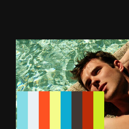
預告
劇照
推薦影片
劇情介紹