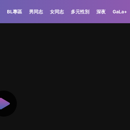
BL專區
男同志
女同志
多元性別
深夜
GaLa+