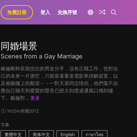
免費註冊
登入
兌換序號
同婚場景
Scenes from a Gay Marriage
戴倫剛和長期交往的男友分手，沒有正職工作，也對自
己的未來一片渺茫，只能靠著看老電影來排解寂寞，以
及偷聽樓上的鄰居－－一對天菜同志情侶，他們毫不自
覺自己聊天和愛愛的聲音已經大到透過通風口傳到樓
下。戴倫對...
更多
1h23m
美國
2012
字幕
繁體中文
简体中文
English
ภาษาไทย