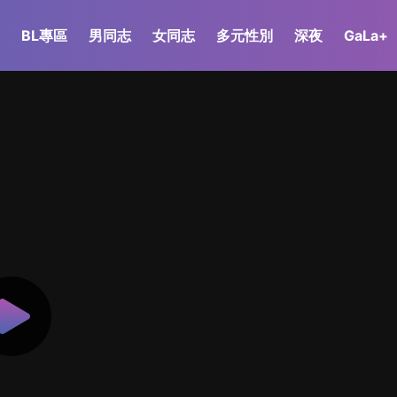
BL專區
男同志
女同志
多元性別
深夜
GaLa+