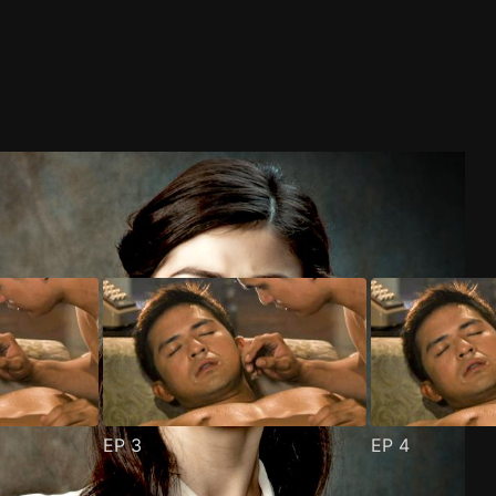
EP
3
EP
4