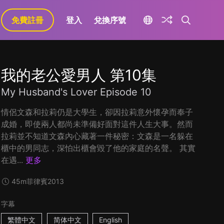
免費註冊
登入
兌換序號
我的老公愛男人 第10集
My Husband's Lover Episode 10
情侶文森和拉莉仍是大學生，卻因拉莉意外懷孕而奉子
成婚，即使兩人都尚未準備好面對這件人生大事。然而
拉莉並不知道文森內心藏著一件秘密：文森是一名躲在
櫃中的男同志，深怕出櫃會毀了他的家庭的名聲。 其實
在遇...
更多
45m
菲律賓
2013
字幕
繁體中文
简体中文
English