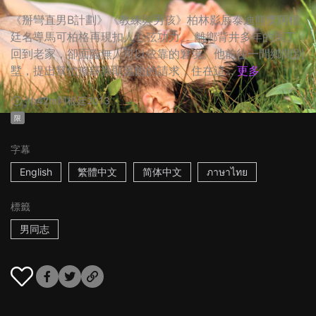
《掰彎直男B計劃》《教練與男孩》柏林影展泰迪熊獎阿根
廷名導馬可柏格再現扣人心弦功力。 離鄉背井多年的馬丁
回到老家，卻面臨無人可以依靠的窘境。他前往一間鄉間別
墅，提出幫忙修繕換取溫飽的請求，住在這...
更多
1h42m
阿根廷
2013
限
字幕
English
繁體中文
简体中文
ภาษาไทย
標籤
男同志